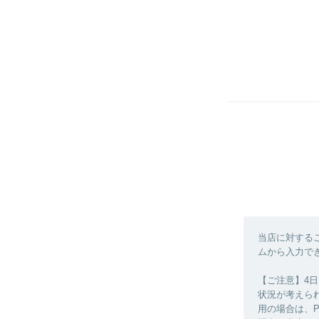
当店に対する
ムから入力できな
【ご注意】4
状況が考えら
用の場合は、