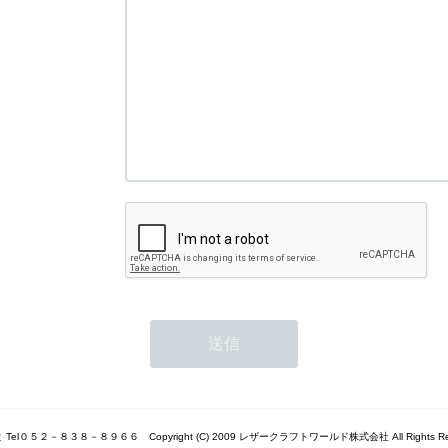
Tel０５２－８３８－８９６６ Copyright (C) 2009 レザークラフトワールド株式会社 All Rights Res